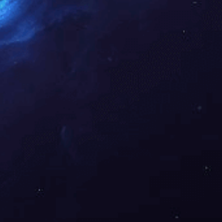
lanning,“制造资源计划”）基础上进一步发展而
库结构、面向对象技术、图形用户界面、第
思想为灵魂的软件产品。
、人力物力、计算机硬件和软件于一体的
P软件为平台的现代企业管理系统。
管理、制造标准、主生产计划、物料需求
、财务管理、成本管理、应收账管理、应
管理、分销资源管理、设备管理、工作流