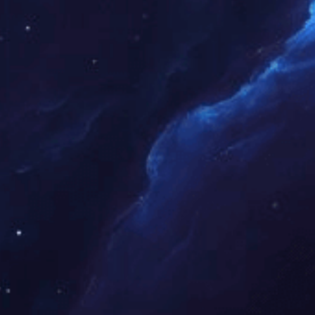
RP II（Manufacturing Resources P
Supply Chain）的管理思想。
统是综合应用了客户机/服务器体系、关系数据
GL）、网络通讯等信息产业成果，以ERP管理
统是整合了企业管理理念、业务流程、基础数据
系统。
P软件系统是以ERP管理思想为核心，以ER
要包括以下内容：销售管理、采购管理、库存
求计划、车间管理、及时生产管理、质量管理
金管理、固定资产管理、工资管理、人力资源
理。