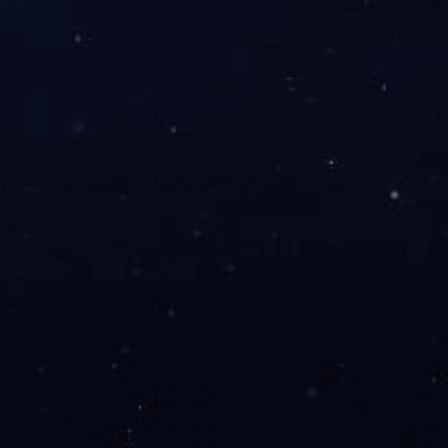
Email: Njsaimen@163.com