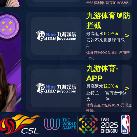
P上线
096
计划或企业资源规划的简称，ERP系统是指建立在信息技