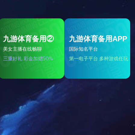
相关的外部资源进行整合，通过标准化的数据
信息流、资金流进行紧密集成，实现资源*化
科学的决策管理平台。可以从管理思想、软件
oup Inc.提出的一整套企业管理系统体系