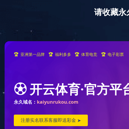
您好！欢迎访问米兰电竞（中国）官方网站官方网站！
专
专
首页
公司简介
米兰电竞（中国）官方
米兰电竞（中国）官方网站